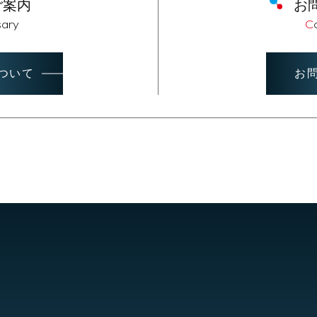
ご案内
お
sary
ついて
お