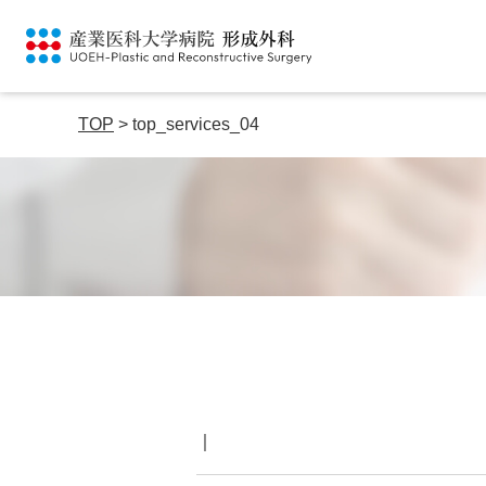
TOP
>
top_services_04
｜