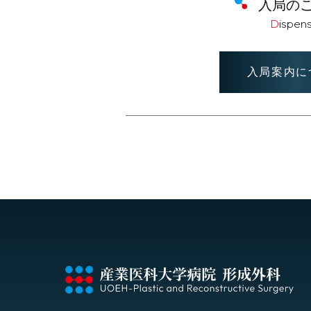
入局の
Dispen
入局案内に